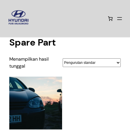
Lewati
Beranda
/ Spare Part
ke
Spare Part
konten
Menampilkan hasil
tunggal