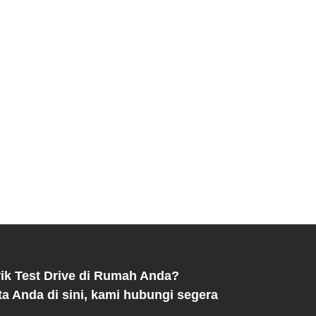
rik Test Drive di Rumah Anda?
ata Anda di sini, kami hubungi segera